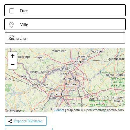
Date
Ville
+
−
Leaflet
|
Map data © OpenStreetMap contributors
Exporter/Télécharger